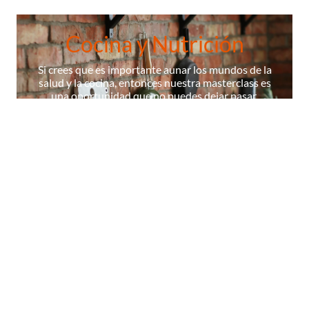
Cocina y Nutrición
Si crees que es importante aunar los mundos de la
salud y la cocina, entonces nuestra masterclass es
una oportunidad que no puedes dejar pasar.
¡ÚNETE A NUESTRA MASTERCLASS!
La Escuela
Contenidos
Cocineros
Certificados
Diccionario
© 2026 Masterchef,todos los derechos reservados