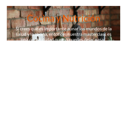
Cocina y Nutrición
Si crees que es importante aunar los mundos de la
salud y la cocina, entonces nuestra masterclass es
una oportunidad que no puedes dejar pasar.
¡ÚNETE A NUESTRA MASTERCLASS!
La Escuela
Contenidos
Cocineros
Certificados
Diccionario
© 2026 Masterchef,todos los derechos reservados