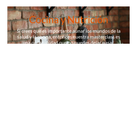
Cocina y Nutrición
Si crees que es importante aunar los mundos de la
salud y la cocina, entonces nuestra masterclass es
una oportunidad que no puedes dejar pasar.
¡ÚNETE A NUESTRA MASTERCLASS!
La Escuela
Contenidos
Cocineros
Certificados
Diccionario
© 2026 Masterchef,todos los derechos reservados