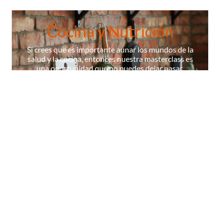
Cocina y Nutrición
Si crees que es importante aunar los mundos de la
salud y la cocina, entonces nuestra masterclass es
una oportunidad que no puedes dejar pasar.
¡ÚNETE A NUESTRA MASTERCLASS!
La Escuela
Contenidos
Cocineros
Certificados
Diccionario
© 2026 Masterchef,todos los derechos reservados