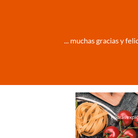
... muchas gracias y fe
Podrás explo