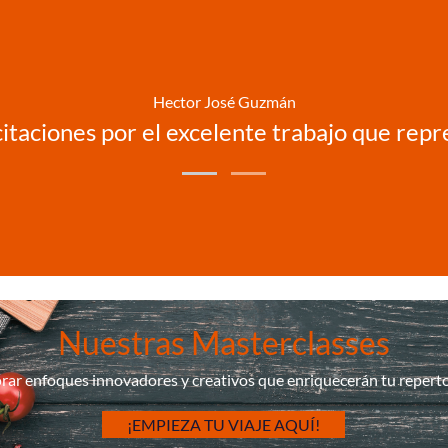
Hector José Guzmán
licitaciones por el excelente trabajo que rep
Nuestras Masterclasses
rar enfoques innovadores y creativos que enriquecerán tu repertor
¡EMPIEZA TU VIAJE AQUÍ!