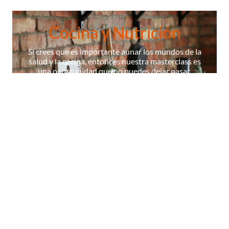
Cocina y Nutrición
Si crees que es importante aunar los mundos de la
salud y la cocina, entonces nuestra masterclass es
una oportunidad que no puedes dejar pasar.
¡ÚNETE A NUESTRA MASTERCLASS!
La Escuela
Contenidos
Cocineros
Certificados
Diccionario
© 2026 Masterchef,todos los derechos reservados