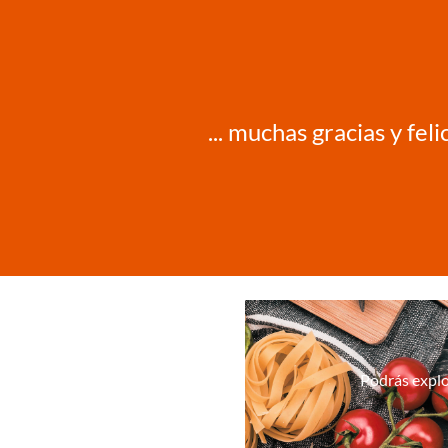
... muchas gracias y fe
Podrás explo