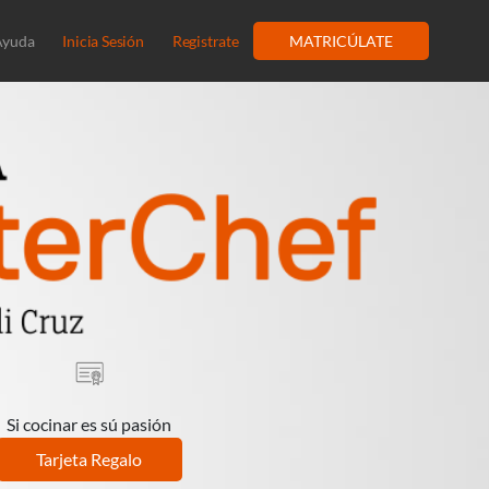
Ayuda
Inicia Sesión
Registrate
MATRICÚLATE
Si cocinar es sú pasión
Tarjeta Regalo