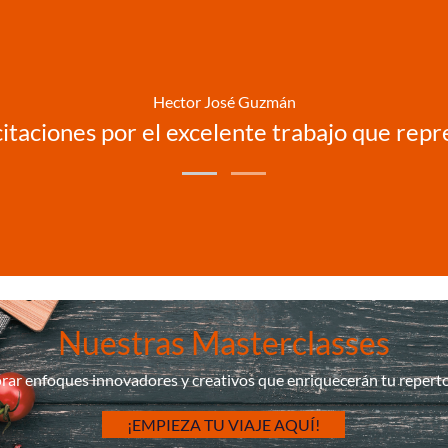
Hector José Guzmán
licitaciones por el excelente trabajo que rep
Nuestras Masterclasses
rar enfoques innovadores y creativos que enriquecerán tu repertor
¡EMPIEZA TU VIAJE AQUÍ!