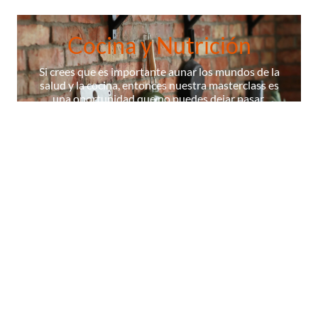
Cocina y Nutrición
Si crees que es importante aunar los mundos de la
salud y la cocina, entonces nuestra masterclass es
una oportunidad que no puedes dejar pasar.
¡ÚNETE A NUESTRA MASTERCLASS!
La Escuela
Contenidos
Cocineros
Certificados
Diccionario
© 2026 Masterchef,todos los derechos reservados