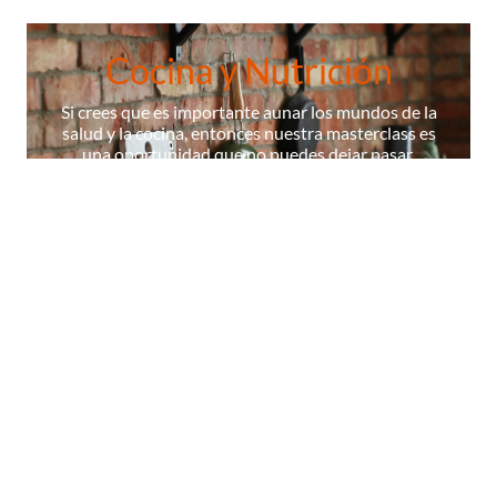
Cocina y Nutrición
Si crees que es importante aunar los mundos de la
salud y la cocina, entonces nuestra masterclass es
una oportunidad que no puedes dejar pasar.
¡ÚNETE A NUESTRA MASTERCLASS!
La Escuela
Contenidos
Cocineros
Certificados
Diccionario
© 2026 Masterchef,todos los derechos reservados