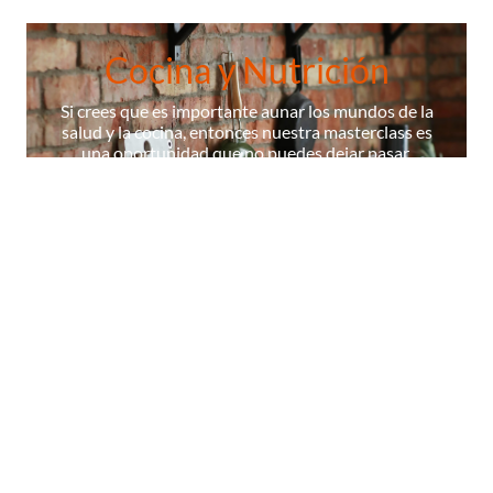
Cocina y Nutrición
Si crees que es importante aunar los mundos de la
salud y la cocina, entonces nuestra masterclass es
una oportunidad que no puedes dejar pasar.
¡ÚNETE A NUESTRA MASTERCLASS!
La Escuela
Contenidos
Cocineros
Certificados
Diccionario
© 2026 Masterchef,todos los derechos reservados