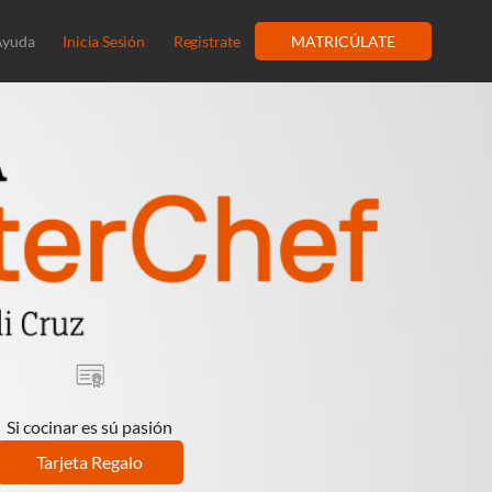
Ayuda
Inicia Sesión
Registrate
MATRICÚLATE
Si cocinar es sú pasión
Tarjeta Regalo