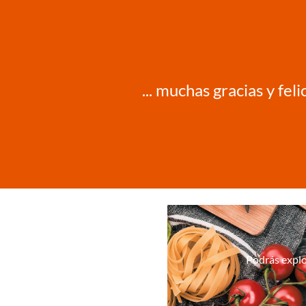
... muchas gracias y fe
Podrás explo