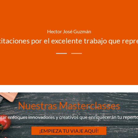
Hector José Guzmán
licitaciones por el excelente trabajo que rep
Nuestras Masterclasses
rar enfoques innovadores y creativos que enriquecerán tu repertor
¡EMPIEZA TU VIAJE AQUÍ!