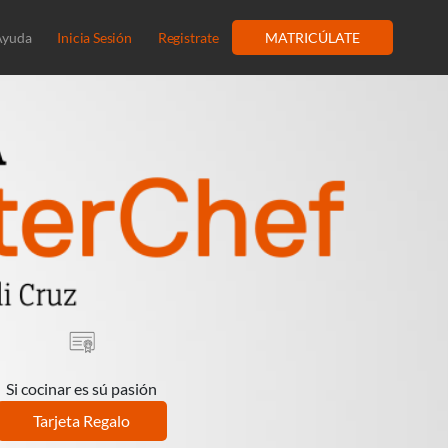
Ayuda
Inicia Sesión
Registrate
MATRICÚLATE
Si cocinar es sú pasión
Tarjeta Regalo