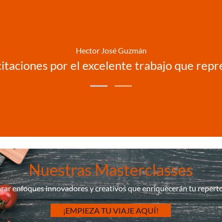
Hector José Guzmán
licitaciones por el excelente trabajo que rep
Nuestras Masterclasses
rar enfoques innovadores y creativos que enriquecerán tu repertor
¡EMPIEZA TU VIAJE AQUÍ!