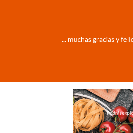
... muchas gracias y fe
Podrás explo