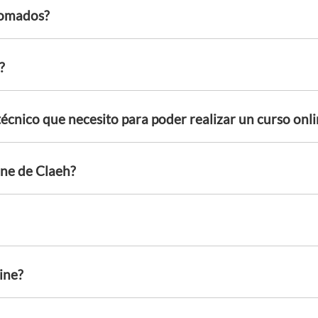
lomados?
?
técnico que necesito para poder realizar un curso onl
ne de Claeh?
ine?