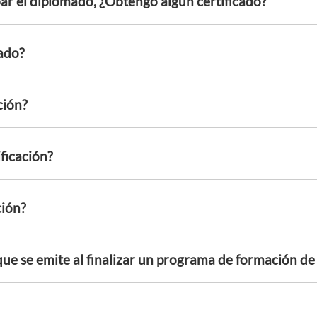
bar el diplomado, ¿Obtengo algún certificado?
ado?
ción?
ficación?
ción?
ue se emite al finalizar un programa de formación de