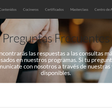
Contenidos
Cocineros
Certificados
Masterclass
Centro de 
Preguntas Frecuentes
ncontrarás las respuestas a las consultas m
resados en nuestros programas. Si tu pregun
omunicate con nosotros a través de nuestras
disponibles.