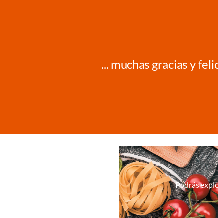
... muchas gracias y fe
Podrás explo