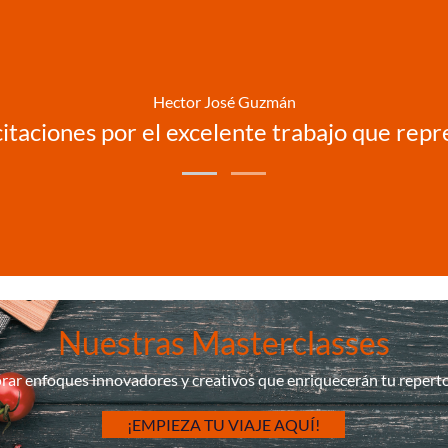
Hector José Guzmán
licitaciones por el excelente trabajo que rep
Nuestras Masterclasses
rar enfoques innovadores y creativos que enriquecerán tu repertor
¡EMPIEZA TU VIAJE AQUÍ!