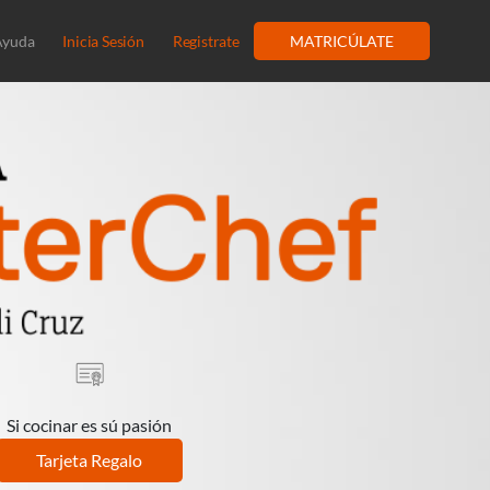
Ayuda
Inicia Sesión
Registrate
MATRICÚLATE
Si cocinar es sú pasión
Tarjeta Regalo